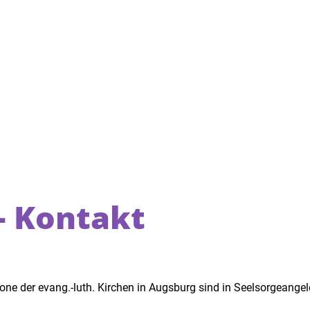
Startseite
Gemeinde
Ange
 - Kontakt
kone der evang.-luth. Kirchen in Augsburg sind in Seelsorgeange