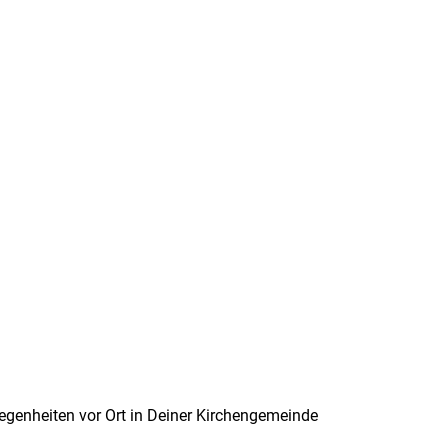
bote
Kirchliches
Kontakt
Termine
legenheiten vor Ort in Deiner Kirchengemeinde